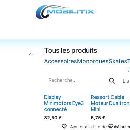
cules
Pièces détachées
Accessoires
Nos
Tous les produits
Accessoires
Monoroues
Skates
t
Lis
Display
Ressort Cable
Minimotors Eye3
Moteur Dualtron
connecté
Mini
82,50
€
5,75
€
Ajouter à la liste de souhaits
Ajouter