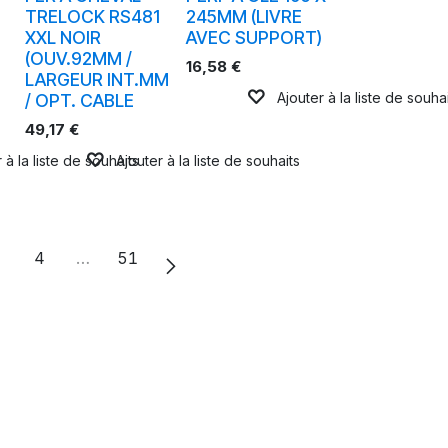
TRELOCK RS481
245MM (LIVRE
XXL NOIR
AVEC SUPPORT)
(OUV.92MM /
16,58
€
LARGEUR INT.MM
Ajouter à la liste de souha
)
/ OPT. CABLE
49,17
€
 à la liste de souhaits
Ajouter à la liste de souhaits
4
…
51