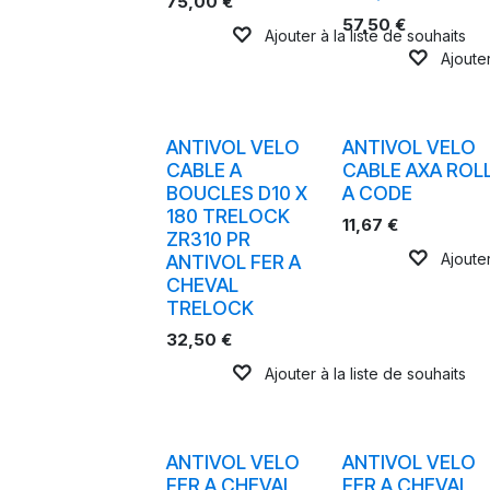
75,00
€
57,50
€
Ajouter à la liste de souhaits
Ajouter
ANTIVOL VELO
ANTIVOL VELO
CABLE A
CABLE AXA ROL
BOUCLES D10 X
A CODE
180 TRELOCK
11,67
€
ZR310 PR
Ajouter
ANTIVOL FER A
CHEVAL
TRELOCK
32,50
€
Ajouter à la liste de souhaits
ANTIVOL VELO
ANTIVOL VELO
FER A CHEVAL
FER A CHEVAL