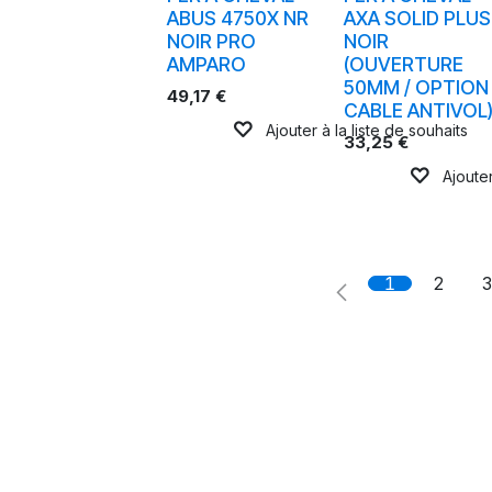
ABUS 4750X NR
AXA SOLID PLUS
NOIR PRO
NOIR
AMPARO
(OUVERTURE
50MM / OPTION
49,17
€
CABLE ANTIVOL
Ajouter à la liste de souhaits
33,25
€
Ajouter
1
2
3