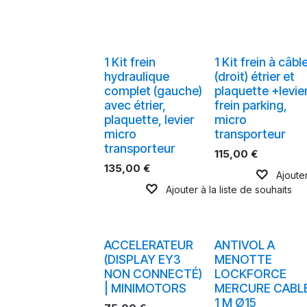
1 Kit frein
1 Kit frein à câbl
hydraulique
(droit) étrier et
complet (gauche)
plaquette +levie
avec étrier,
frein parking,
plaquette, levier
micro
micro
transporteur
transporteur
115,00
€
135,00
€
Ajouter
Ajouter à la liste de souhaits
ACCELERATEUR
ANTIVOL A
(DISPLAY EY3
MENOTTE
NON CONNECTÉ)
LOCKFORCE
| MINIMOTORS
MERCURE CABL
1 M Ø15