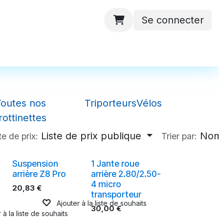
Se connecter
 ateliers
Batteries
Contactez-nous
Toutes nos
Triporteurs
Vélos
rottinettes
Liste de prix publique
Nom
te de prix:
Trier par:
Suspension
1 Jante roue
arrière Z8 Pro
arrière 2.80/2.50-
4 micro
20,83
€
transporteur
Ajouter à la liste de souhaits
30,00
€
 à la liste de souhaits