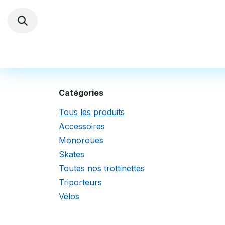
Se rendre au contenu
Trottinettes électriques
Autres Véhi
Catégories
Tous les produits
Accessoires
Monoroues
Skates
Toutes nos trottinettes
Triporteurs
Vélos