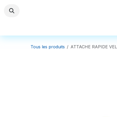
Se rendre au contenu
Trottinettes électriques
Autres Véhi
Tous les produits
ATTACHE RAPIDE VEL