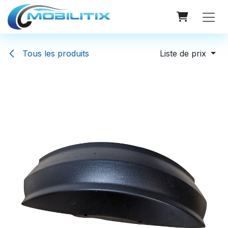
Se rendre au contenu
Tous les produits
Liste de prix