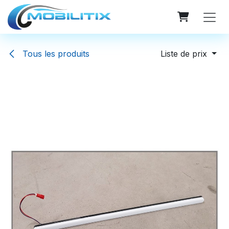
Se rendre au contenu
Tous les produits
Liste de prix