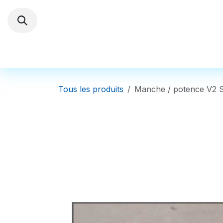
Se rendre au contenu
Trottinettes électriques
Autres Véhi
Tous les produits
Manche / potence V2 