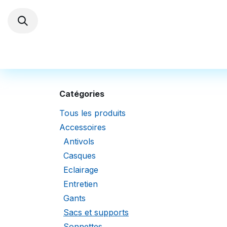
Se rendre au contenu
Trottinettes électriques
Autres Véhi
Catégories
Tous les produits
Accessoires
Antivols
Casques
Eclairage
Entretien
Gants
Sacs et supports
Sonnettes