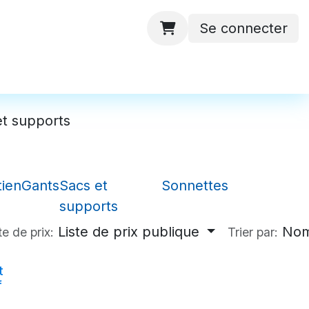
Se connecter
 ateliers
Batteries
Contactez-nous
et supports
tien
Gants
Sacs et
Sonnettes
supports
Liste de prix publique
Nom
te de prix:
Trier par:
t
f