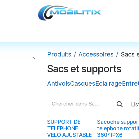
cules
Pièces détachées
Accessoires
Nos
Produits
Accessoires
Sacs 
Sacs et supports
Antivols
Casques
Eclairage
Entre
Lis
SUPPORT DE
Sacoche suppor
TELEPHONE
telephone rotati
VELO AJUSTABLE
360° IPX6