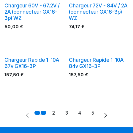
Chargeur 60V - 67.2V /
Chargeur 72V - 84V / 2A
2A (connecteur GX16-
(connecteur GX16-3p)
3p) WZ
WZ
50,00
€
74,17
€
Chargeur Rapide 1-10A
Chargeur Rapide 1-10A
67v GX16-3P
84v GX16-3P
157,50
€
157,50
€
1
2
3
4
5