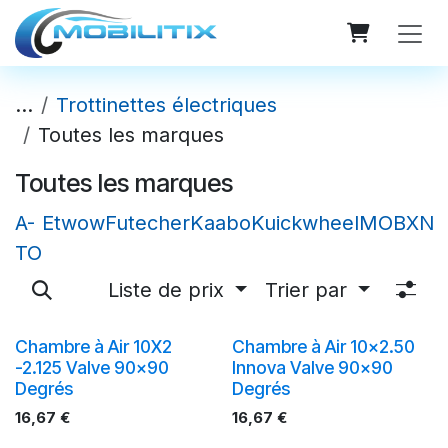
Se rendre au contenu
...
Trottinettes électriques
Toutes les marques
Toutes les marques
A-
Etwow
Futecher
Kaabo
Kuickwheel
MOBX
Na
TO
Liste de prix
Trier par
Chambre à Air 10X2
Chambre à Air 10x2.50
-2.125 Valve 90x90
Innova Valve 90x90
Degrés
Degrés
16,67
€
16,67
€