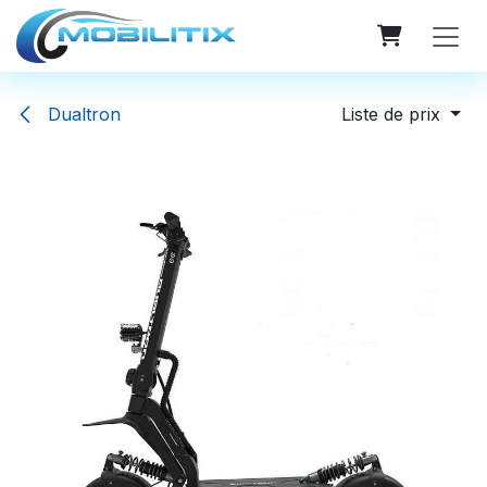
Se rendre au contenu
Dualtron
Liste de prix