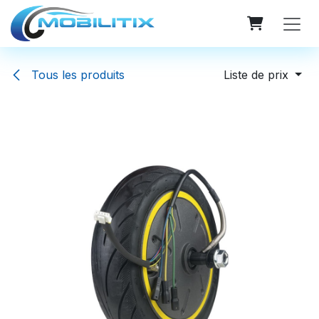
Se rendre au contenu
Tous les produits
Liste de prix