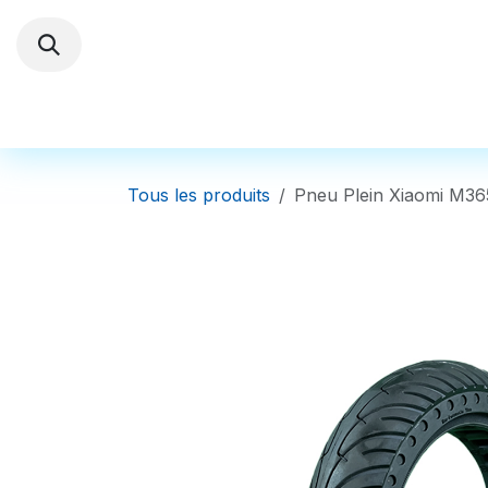
Se rendre au contenu
Trottinettes électriques
Autres Véhi
Tous les produits
Pneu Plein Xiaomi M36