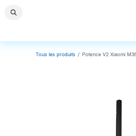
Se rendre au contenu
Trottinettes électriques
Autres Véhi
Tous les produits
Potence V2 Xiaomi M3