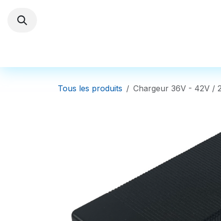
Se rendre au contenu
Trottinettes électriques
Autres Véhi
Tous les produits
Chargeur 36V - 42V /