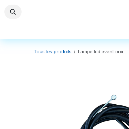
Se rendre au contenu
Trottinettes électriques
Autres Véhi
Tous les produits
Lampe led avant noir