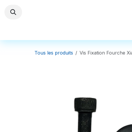
Se rendre au contenu
Trottinettes électriques
Autres Véhi
Tous les produits
Vis Fixation Fourche 