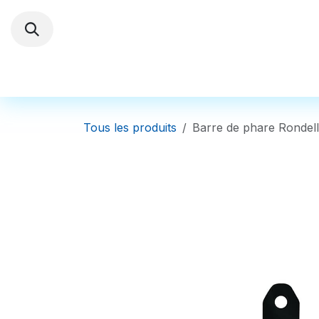
Se rendre au contenu
Trottinettes électriques
Autres Véhi
Tous les produits
Barre de phare Rondel