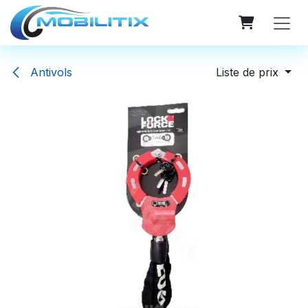
Se rendre au contenu
Antivols
Liste de prix