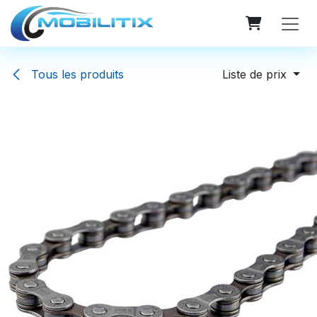
Se rendre au contenu
Tous les produits
Liste de prix