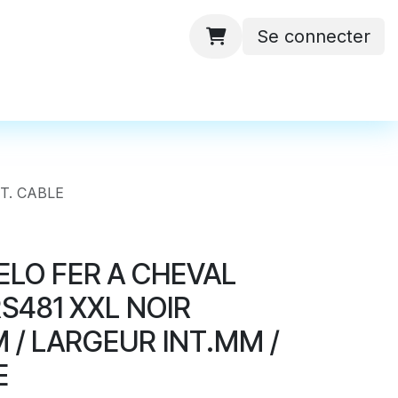
Se connecter
 ateliers
Batteries
Contactez-nous
T. CABLE
ELO FER A CHEVAL
S481 XXL NOIR
 / LARGEUR INT.MM /
E