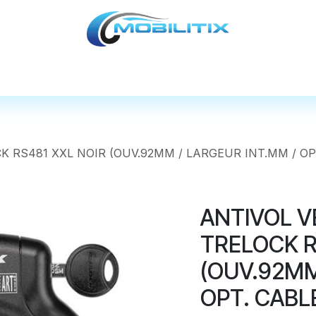
cules
Pièces détachées
Accessoires
Nos
K RS481 XXL NOIR (OUV.92MM / LARGEUR INT.MM / OP
ANTIVOL V
TRELOCK R
(OUV.92MM
OPT. CABL