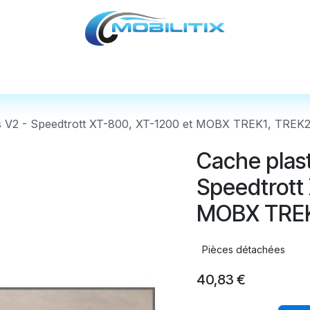
cules
Pièces détachées
Accessoires
Nos
is V2 - Speedtrott XT-800, XT-1200 et MOBX TREK1, TREK
Cache plast
Speedtrott
MOBX TREK
Pièces détachées
40,83
€