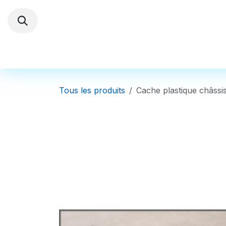
Se rendre au contenu
Trottinettes électriques
Autres Véhi
Tous les produits
Cache plastique châss