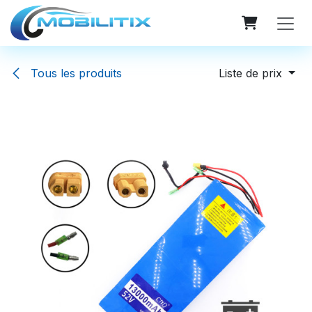
Se rendre au contenu
Tous les produits
Liste de prix