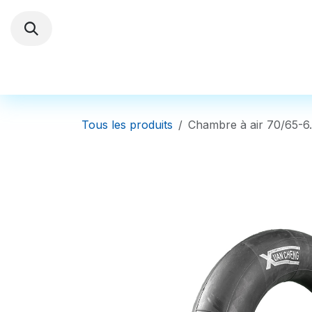
Se rendre au contenu
Trottinettes électriques
Autres Véhi
Tous les produits
Chambre à air 70/65-6