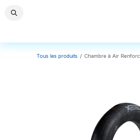
Se rendre au contenu
Trottinettes électriques
Autres Véhi
Tous les produits
Chambre à Air Renfor