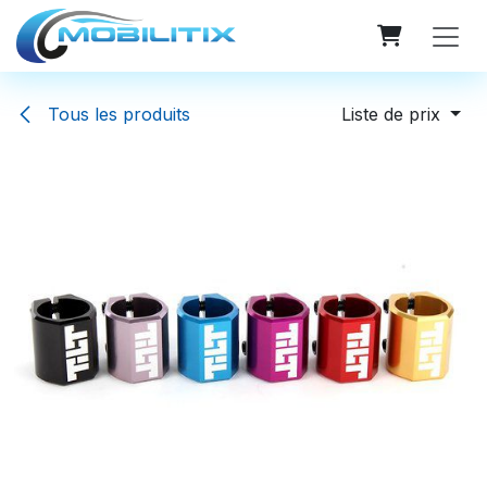
Se rendre au contenu
Tous les produits
Liste de prix