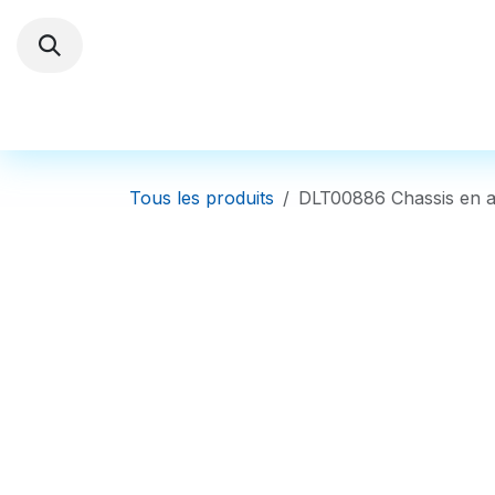
Se rendre au contenu
Trottinettes électriques
Autres Véhi
Tous les produits
DLT00886 Chassis en a