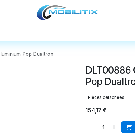
cules
Pièces détachées
Accessoires
Nos
luminium Pop Dualtron
DLT00886 C
Pop Dualtr
Pièces détachées
154,17
€