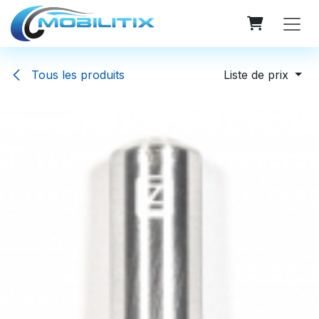
Se rendre au contenu
Tous les produits
Liste de prix