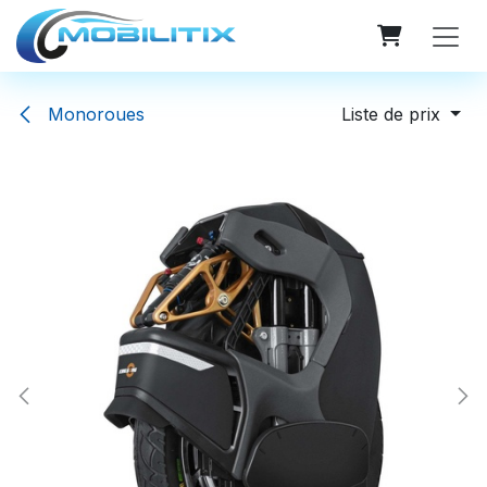
Se rendre au contenu
Monoroues
Liste de prix