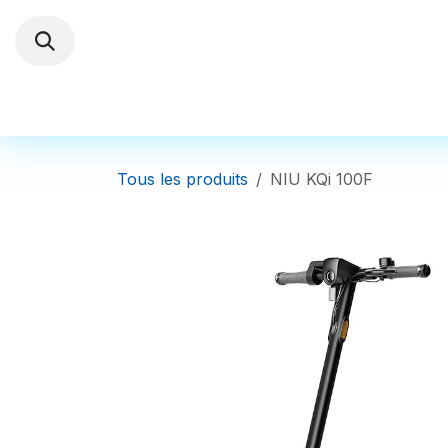
Se rendre au contenu
Trottinettes électriques
Autres Véhi
Tous les produits
NIU KQi 100F