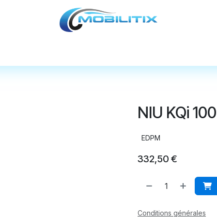
cules
Pièces détachées
Accessoires
Nos
NIU KQi 10
EDPM
332,50
€
Conditions générales