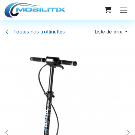
Se rendre au contenu
Toutes nos trottinettes
Liste de prix