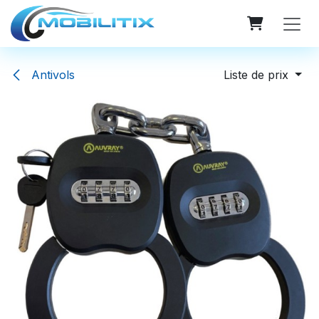
Se rendre au contenu
Antivols
Liste de prix