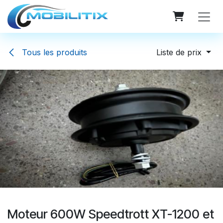
Se rendre au contenu
Tous les produits
Liste de prix
Moteur 600W Speedtrott XT-1200 et