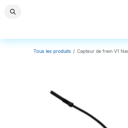
Se rendre au contenu
Trottinettes électriques
Autres Véhi
Tous les produits
Capteur de frein V1 Na