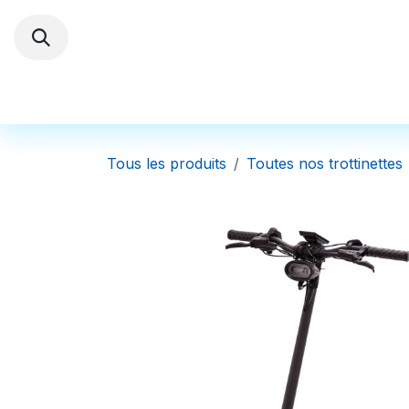
Se rendre au contenu
Trottinettes électriques
Autres Véhi
Tous les produits
Toutes nos trottinettes