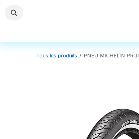
Se rendre au contenu
Trottinettes électriques
Autres Véhi
Tous les produits
PNEU MICHELIN PROT