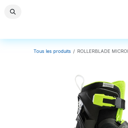
Se rendre au contenu
Trottinettes électriques
Autres Véhi
Tous les produits
ROLLERBLADE MICROBL