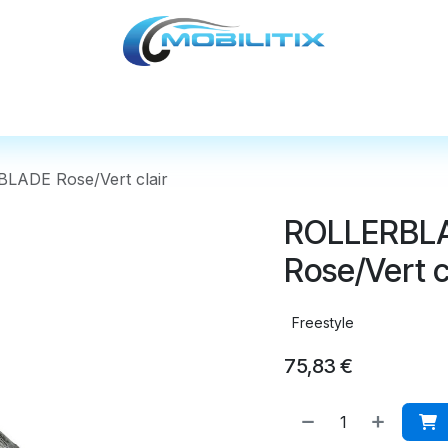
cules
Pièces détachées
Accessoires
Nos
ADE Rose/Vert clair
ROLLERBL
Rose/Vert c
Freestyle
75,83
€