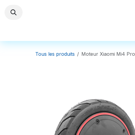
Se rendre au contenu
Trottinettes électriques
Autres Véhi
Tous les produits
Moteur Xiaomi Mi4 Pro