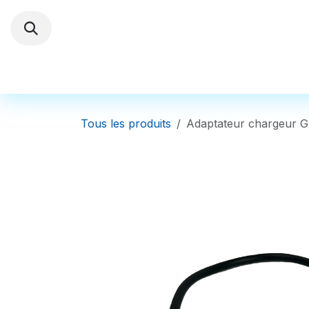
Se rendre au contenu
Trottinettes électriques
Autres Véhi
Tous les produits
Adaptateur chargeur G