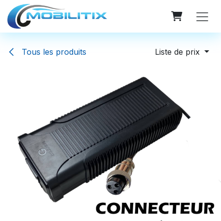
Se rendre au contenu
Tous les produits
Liste de prix