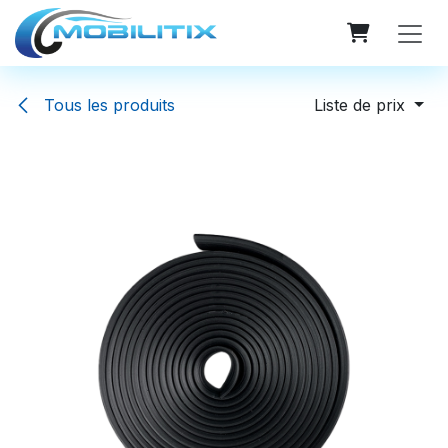
Se rendre au contenu
Tous les produits
Liste de prix