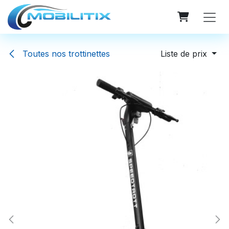
Se rendre au contenu
Toutes nos trottinettes
Liste de prix