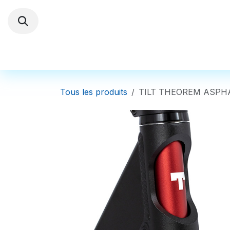
Se rendre au contenu
Trottinettes électriques
Autres Véhi
Tous les produits
TILT THEOREM ASPH