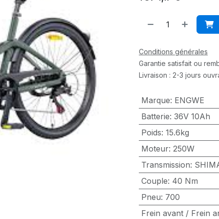
Conditions générales
Garantie satisfait ou re
Livraison : 2-3 jours ouv
Marque
:
ENGWE
Batterie
:
36V 10Ah
Poids
:
15.6kg
Moteur
:
250W
Transmission
:
SHIMA
Couple
:
40 Nm
Pneu
:
700
Frein avant / Frein a