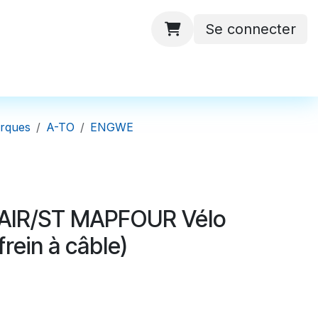
Se connecter
 ateliers
Batteries
Contactez-nous
arques
A-TO
ENGWE
AIR/ST MAPFOUR Vélo
frein à câble)