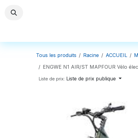
Se rendre au contenu
Trottinettes électriques
Autres Véhi
Tous les produits
Racine
ACCUEIL
M
ENGWE N1 AIR/ST MAPFOUR Vélo électri
Liste de prix publique
Liste de prix: