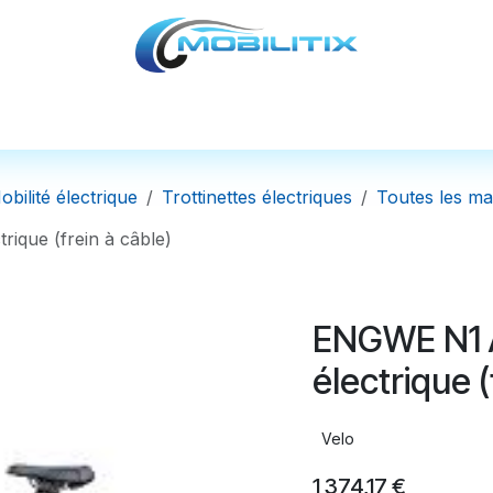
cules
Pièces détachées
Accessoires
Nos
obilité électrique
Trottinettes électriques
Toutes les m
que (frein à câble)
ENGWE N1 
électrique (
Velo
1 374,17
€