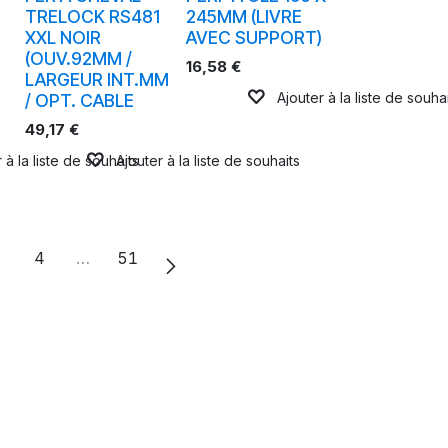
TRELOCK RS481
245MM (LIVRE
XXL NOIR
AVEC SUPPORT)
(OUV.92MM /
16,58
€
LARGEUR INT.MM
Ajouter à la liste de souha
)
/ OPT. CABLE
49,17
€
 à la liste de souhaits
Ajouter à la liste de souhaits
4
…
51