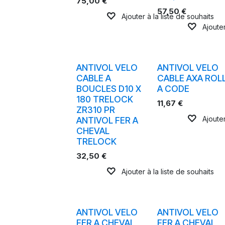
75,00
€
57,50
€
Ajouter à la liste de souhaits
Ajouter
ANTIVOL VELO
ANTIVOL VELO
CABLE A
CABLE AXA ROL
BOUCLES D10 X
A CODE
180 TRELOCK
11,67
€
ZR310 PR
Ajouter
ANTIVOL FER A
CHEVAL
TRELOCK
32,50
€
Ajouter à la liste de souhaits
ANTIVOL VELO
ANTIVOL VELO
FER A CHEVAL
FER A CHEVAL