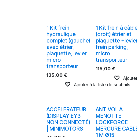
1 Kit frein
1 Kit frein à câbl
hydraulique
(droit) étrier et
complet (gauche)
plaquette +levie
avec étrier,
frein parking,
plaquette, levier
micro
micro
transporteur
transporteur
115,00
€
135,00
€
Ajouter
Ajouter à la liste de souhaits
ACCELERATEUR
ANTIVOL A
(DISPLAY EY3
MENOTTE
NON CONNECTÉ)
LOCKFORCE
| MINIMOTORS
MERCURE CABL
1 M Ø15