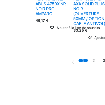
ABUS 4750X NR
AXA SOLID PLUS
NOIR PRO
NOIR
AMPARO
(OUVERTURE
50MM / OPTION
49,17
€
CABLE ANTIVOL
Ajouter à la liste de souhaits
33,25
€
Ajouter
1
2
3