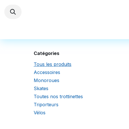
Se rendre au contenu
Trottinettes électriques
Autres Véhi
Catégories
Tous les produits
Accessoires
Monoroues
Skates
Toutes nos trottinettes
Triporteurs
Vélos