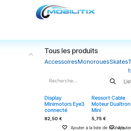
cules
Pièces détachées
Accessoires
Nos
Tous les produits
Accessoires
Monoroues
Skates
t
Lis
Display
Ressort Cable
Minimotors Eye3
Moteur Dualtron
connecté
Mini
82,50
€
5,75
€
Ajouter à la liste de souhaits
Ajouter