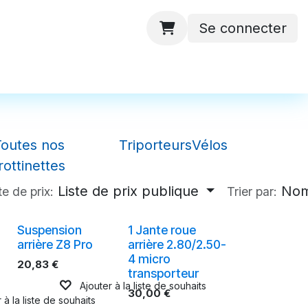
Se connecter
 ateliers
Batteries
Contactez-nous
Toutes nos
Triporteurs
Vélos
rottinettes
Liste de prix publique
Nom
te de prix:
Trier par:
Suspension
1 Jante roue
arrière Z8 Pro
arrière 2.80/2.50-
4 micro
20,83
€
transporteur
Ajouter à la liste de souhaits
30,00
€
 à la liste de souhaits